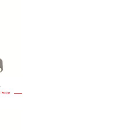
A
 More